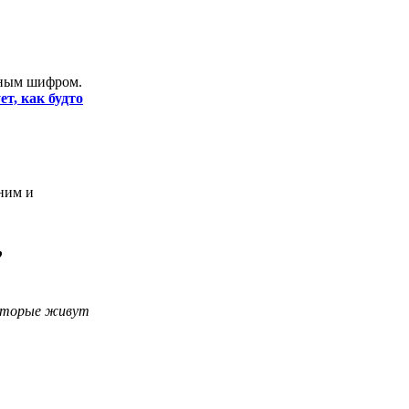
айным шифром.
т, как будто
ним и
,
 которые живут