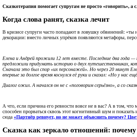
Сказкотерапия помогает супругам не просто «говорить», а 
Когда слова ранят, сказка лечит
В кризисе супруги часто попадают в ловушку обвинений: «ты 
декорации: вместо личных упрёков появляются метафоры, перс
Елена и Андрей прожили 12 лет вместе. Последние два года — 
предложили придумать историю о двух путешественниках, кот
Сначала это был спор «их персонажей». Но через 20 минут Ел
впервые за долгое время коснулся её руки и сказал: «Но у нас ещ
Диалог ожил. А начался он не с «поговорим серьёзно», а со сказк
А что, если причина его ревности вовсе не в вас? А в том, что
способен прорваться сквозь этот когнитивный шум и показать 
сюда
«Партнёр ревнует, но не может объяснить почему? Цв
Сказка как зеркало отношений: почему