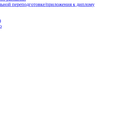
льной переподготовке/приложения к диплому
)
ю