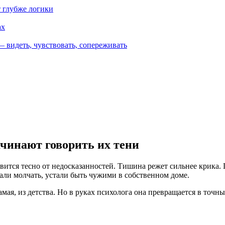
т глубже логики
ах
— видеть, чувствовать, сопереживать
ачинают говорить их тени
овится тесно от недосказанностей. Тишина режет сильнее крика.
тали молчать, устали быть чужими в собственном доме.
мая, из детства. Но в руках психолога она превращается в точн