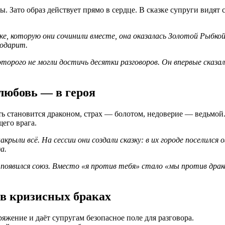
 Зато образ действует прямо в сердце. В сказке супруги видят с
ке, которую они сочинили вместе, она оказалась Золотой Рыбко
годарит.
торого не могли достичь десятки разговоров. Он впервые сказал
 любовь — в героя
ь становится драконом, страх — болотом, недоверие — ведьмой.
щего врага.
крыли всё. На сессии они создали сказку: в их городе поселился 
а.
их появился союз. Вместо «я против тебя» стало «мы против дра
 в кризисных браках
яжение и даёт супругам безопасное поле для разговора.