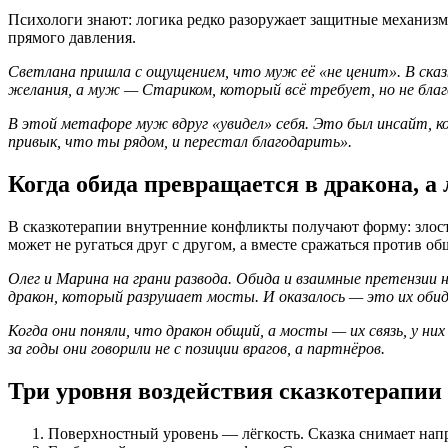
Психологи знают: логика редко разоружает защитные механизмы.
прямого давления.
Светлана пришла с ощущением, что муж её «не ценит». В сказ
желания, а муж — Стариком, который всё требует, но не бла
В этой метафоре муж вдруг «увидел» себя. Это был инсайт, ко
привык, что ты рядом, и перестал благодарить».
Когда обида превращается в дракона, а
В сказкотерапии внутренние конфликты получают форму: злост
может не ругаться друг с другом, а вместе сражаться против об
Олег и Марина на грани развода. Обида и взаимные претензии на
дракон, который разрушает мосты. И оказалось — это их обид
Когда они поняли, что дракон общий, а мосты — их связь, у н
за годы они говорили не с позиции врагов, а партнёров.
Три уровня воздействия сказкотерапии
Поверхностный уровень — лёгкость. Сказка снимает напр