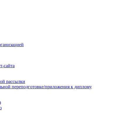
рганизацией
т-сайта
ой рассылки
льной переподготовке/приложения к диплому
)
ю