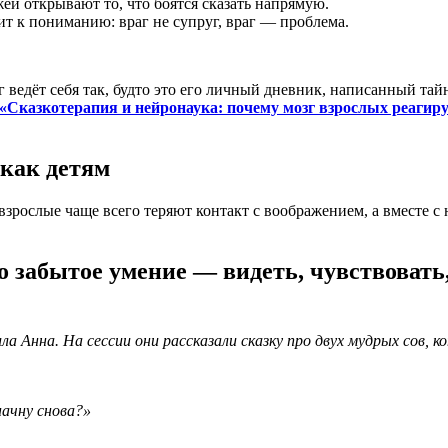
й открывают то, что боятся сказать напрямую.
 к пониманию: враг не супруг, враг — проблема.
г ведёт себя так, будто это его личный дневник, написанный т
«Сказкотерапия и нейронаука: почему мозг взрослых реагируе
 как детям
зрослые чаще всего теряют контакт с воображением, а вместе с 
 забытое умение — видеть, чувствовать
ла Анна. На сессии они рассказали сказку про двух мудрых сов,
начну снова?»