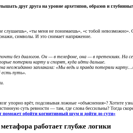
слышать друг друга на уровне архетипов, образов и глубинны
не слушаешь», «ты меня не понимаешь», «с тобой невозможно». 
онажи, символы. И это снимает напряжение.
почти без диалогов. Он — в телефоне, она — в претензиях. На с
орые потеряли карту и спорят, куда идти дальше.
ена неожиданно заплакала: «Мы ведь и правда потеряли карту…
ё есть путь».
и.
 мозг упорно врёт, подсовывая ложные «объяснения»? Хотите узна
истинную суть ревности — там, где слова бессильны? Тогда скор
ет поможет обойти когнитивный шум и дойти до сути»
 метафора работает глубже логики