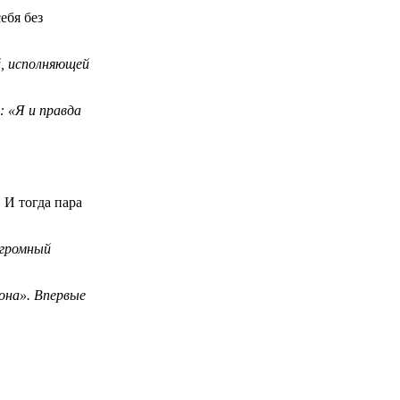
ебя без
й, исполняющей
: «Я и правда
 И тогда пара
огромный
кона». Впервые