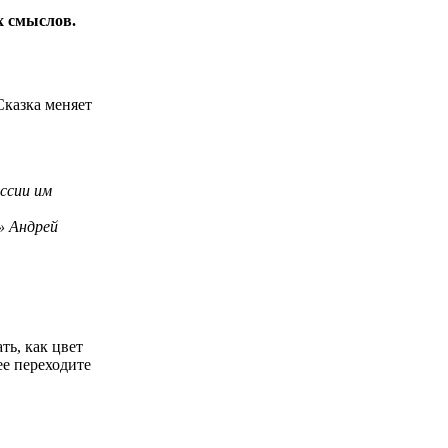
х смыслов.
Сказка меняет
ессии им
» Андрей
ть, как цвет
ее переходите