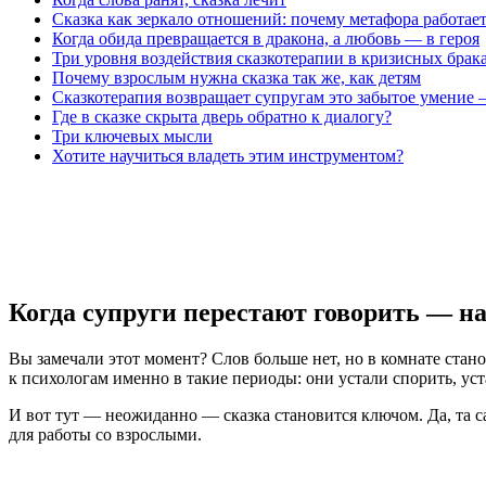
Сказка как зеркало отношений: почему метафора работае
Когда обида превращается в дракона, а любовь — в героя
Три уровня воздействия сказкотерапии в кризисных брак
Почему взрослым нужна сказка так же, как детям
Сказкотерапия возвращает супругам это забытое умение 
Где в сказке скрыта дверь обратно к диалогу?
Три ключевых мысли
Хотите научиться владеть этим инструментом?
Когда супруги перестают говорить — н
Вы замечали этот момент? Слов больше нет, но в комнате стан
к психологам именно в такие периоды: они устали спорить, ус
И вот тут — неожиданно — сказка становится ключом. Да, та са
для работы со взрослыми.