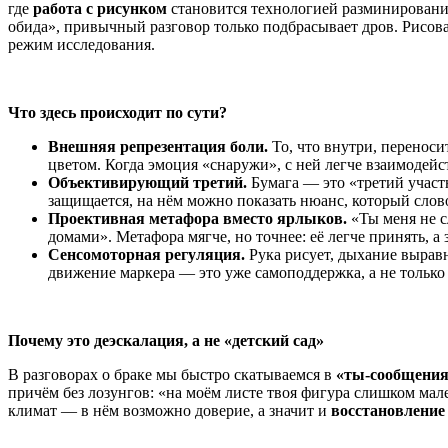
где
работа с рисунком
становится технологией разминировани
обида», привычный разговор только подбрасывает дров. Рисов
режим исследования.
Что здесь происходит по сути?
Внешняя репрезентация боли.
То, что внутри, переноси
цветом. Когда эмоция «снаружи», с ней легче взаимодейс
Объективирующий третий.
Бумага — это «третий участ
защищается, на нём можно показать нюанс, который слов
Проективная метафора вместо ярлыков.
«Ты меня не с
домами». Метафора мягче, но точнее: её легче принять, а
Сенсомоторная регуляция.
Рука рисует, дыхание выравн
движение маркера — это уже самоподдержка, а не только
Почему это деэскалация, а не «детский сад»
В разговорах о браке мы быстро скатываемся в
«ты-сообщени
причём без лозунгов: «на моём листе твоя фигура слишком ма
климат — в нём возможно доверие, а значит и
восстановление