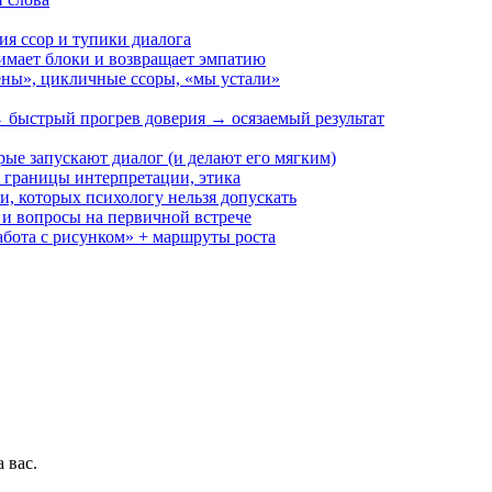
ия ссор и тупики диалога
имает блоки и возвращает эмпатию
ены», цикличные ссоры, «мы устали»
 → быстрый прогрев доверия → осязаемый результат
рые запускают диалог (и делают его мягким)
, границы интерпретации, этика
и, которых психологу нельзя допускать
 и вопросы на первичной встрече
абота с рисунком» + маршруты роста
 вас.