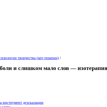
сихологии творчества (арт-терапии)
/
 боли и слишком мало слов — изотерапи
 а инструмент деэскалации
и слова