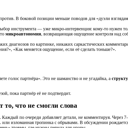
против. В боковой позиции меньше поводов для «дуэли взглядам
Выбор инструмента — уже микро-интервенция: кому-то нужен то
Это
микроавтономия
, возвращающая ощущение контроля над соб
ких диагнозов по картинке, никаких саркастических комментар
ния?», «Как меняется ощущение, если её сделать тоньше?».
ете голос партнёра». Это не шаманство и не угадайка, а
структ
зой, пока партнёр её не подтвердит.
 то, что не смогли слова
 Каждый по очереди добавляет детали, не комментируя. Через 7
и… или изломанная тропинка с обрывами. В обсуждении рождает
мень» травмы, где нужны перила для опоры.