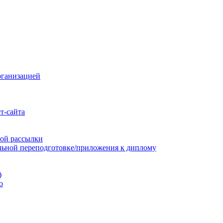
рганизацией
т-сайта
ой рассылки
льной переподготовке/приложения к диплому
)
ю