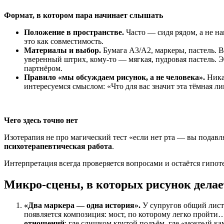
Формат, в котором пара начинает слышать
Положение в пространстве.
Часто — сидя рядом, а не на
это как совместимость.
Материалы и выбор.
Бумага А3/А2, маркеры, пастель. 
уверенный штрих, кому-то — мягкая, пудровая пастель. 
партнёром.
Правило «мы обсуждаем рисунок, а не человека».
Ника
интересуемся смыслом: «Что для вас значит эта тёмная ли
Чего здесь точно нет
Изотерапия не про магический тест «если нет рта — вы подавля
психотерапевтическая работа
.
Интерпретация всегда проверяется вопросами и остаётся гипоте
Микро-сцены, в которых рисунок делает
«Два маркера — одна история».
У супругов общий лист.
появляется композиция: мост, по которому легко пройт
отношений
: где слишком крутой подъём, где «мокрый ка