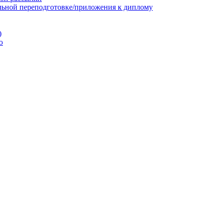
льной переподготовке/приложения к диплому
)
ю