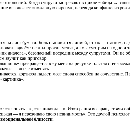
я отношений. Когда супруги застревают в цикле «обида → защи
ание выключает «пожарную сирену», переводя конфликт из режи
тся на лист бумаги. Боль становится линией, страх — пятном, н
твовать вдвоём: не «ты против меня», а «мы смотрим на одно и т
ник диалога», безопасный посредник между супругами. Он не об
ом звучит как приговор.
лышишь» превращается в «у меня на рисунке толстая стена меж
 значит — легче изменять.
ивается, кортизол падает, мозг снова способен на сочувствие. П
 «картинка».
я»
: «ты опять…», «ты никогда…». Изотерапия возвращает
«я-со
ленькая — я переживаю свою невидимость». Это другой психоло
 эмоциональной близости
.