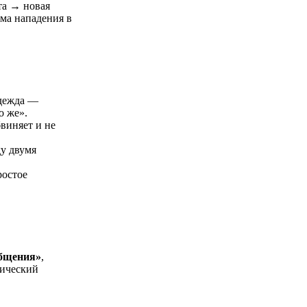
та → новая
ма нападения в
адежда —
о же».
виняет и не
ду двумя
ростое
общения»
,
гический