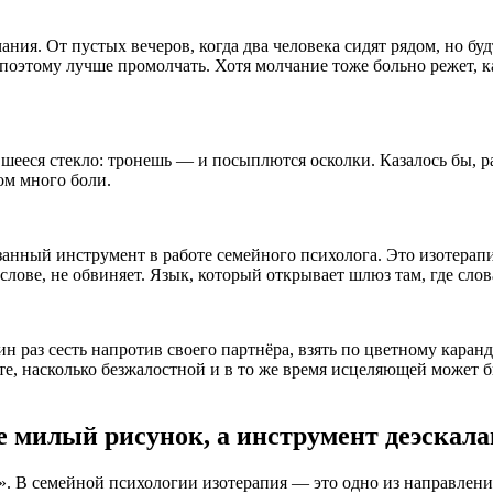
чания. От пустых вечеров, когда два человека сидят рядом, но бу
 поэтому лучше промолчать. Хотя молчание тоже больно режет, 
вшееся стекло: тронешь — и посыплются осколки. Казалось бы, 
ом много боли.
азанный инструмент в работе семейного психолога. Это изотерап
услове, не обвиняет. Язык, который открывает шлюз там, где сло
ин раз сесть напротив своего партнёра, взять по цветному каран
ите, насколько безжалостной и в то же время исцеляющей может б
е милый рисунок, а инструмент деэскал
». В семейной психологии изотерапия — это одно из направлени