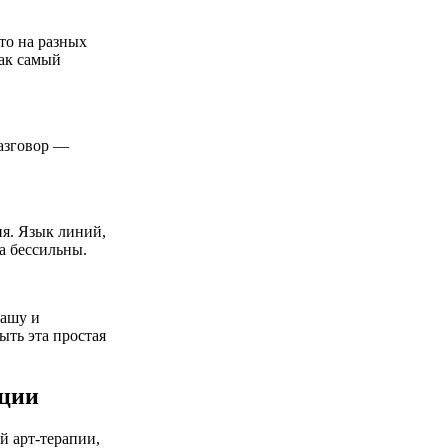
дто на разных
как самый
разговор —
ия. Язык линий,
ва бессильны.
дашу и
ыть эта простая
ации
й арт-терапии,