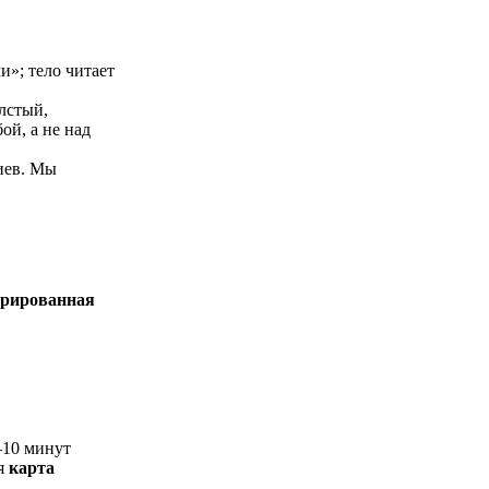
и»; тело читает
лстый,
ой, а не над
иев. Мы
урированная
–10 минут
ся
карта