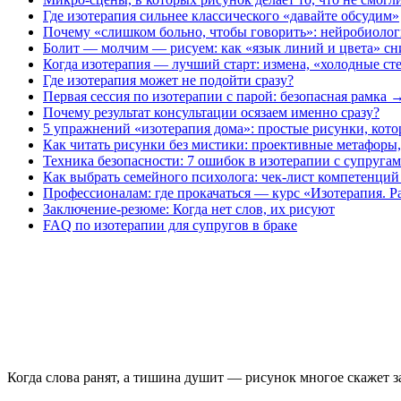
Где изотерапия сильнее классического «давайте обсудим»
Почему «слишком больно, чтобы говорить»: нейробиолог
Болит — молчим — рисуем: как «язык линий и цвета» сн
Когда изотерапия — лучший старт: измена, «холодные ст
Где изотерапия может не подойти сразу?
Первая сессия по изотерапии с парой: безопасная рамка
Почему результат консультации осязаем именно сразу?
5 упражнений «изотерапия дома»: простые рисунки, кото
Как читать рисунки без мистики: проективные метафоры
Техника безопасности: 7 ошибок в изотерапии с супругам
Как выбрать семейного психолога: чек-лист компетенций
Профессионалам: где прокачаться — курс «Изотерапия. Р
Заключение-резюме: Когда нет слов, их рисуют
FAQ по изотерапии для супругов в браке
Когда слова ранят, а тишина душит — рисунок многое скажет за