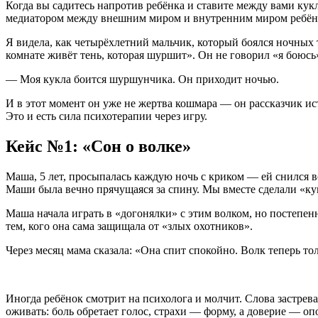
Когда вы садитесь напротив ребёнка и ставите между вами кукл
медиатором между внешним миром и внутренним миром ребён
Я видела, как четырёхлетний мальчик, который боялся ночных 
комнате живёт тень, которая шуршит». Он не говорил «я боюсь»
— Моя кукла боится шуршунчика. Он приходит ночью.
И в этот момент он уже не жертва кошмара — он рассказчик ист
Это и есть сила психотерапии через игру.
Кейc №1: «Сон о волке»
Маша, 5 лет, просыпалась каждую ночь с криком — ей снился во
Маши была вечно прячущаяся за спину. Мы вместе сделали «к
Маша начала играть в «догонялки» с этим волком, но постепенн
тем, кого она сама защищала от «злых охотников».
Через месяц мама сказала: «Она спит спокойно. Волк теперь тол
Иногда ребёнок смотрит на психолога и молчит. Слова застрева
оживать: боль обретает голос, страхи — форму, а доверие — о