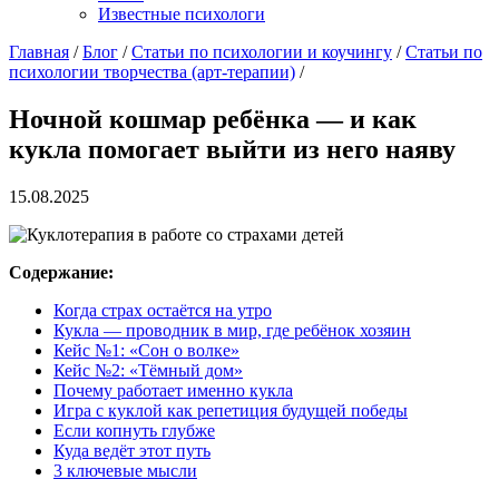
Известные психологи
Главная
/
Блог
/
Статьи по психологии и коучингу
/
Статьи по
психологии творчества (арт-терапии)
/
Ночной кошмар ребёнка — и как
кукла помогает выйти из него наяву
15.08.2025
Содержание:
Когда страх остаётся на утро
Кукла — проводник в мир, где ребёнок хозяин
Кейc №1: «Сон о волке»
Кейc №2: «Тёмный дом»
Почему работает именно кукла
Игра с куклой как репетиция будущей победы
Если копнуть глубже
Куда ведёт этот путь
3 ключевые мысли