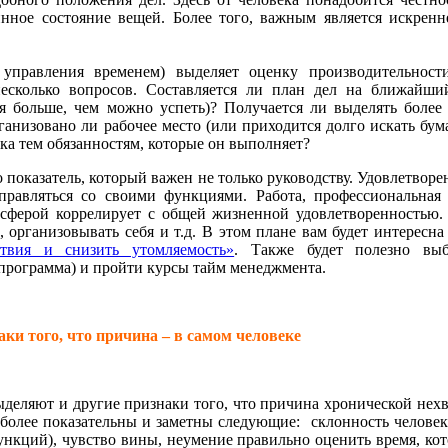
инное состояние вещей. Более того, важным является искренн
управления временем) выделяет оценку производительност
несколько вопросов. Составляется ли план дел на ближайши
я больше, чем можно успеть)? Получается ли выделять более
ганизовано ли рабочее место (или приходится долго искать бум
ка тем обязанностям, которые он выполняет?
 показатель, который важен не только руководству. Удовлетворе
правляться со своими функциями. Работа, профессиональная 
 сферой коррелирует с общей жизненной удовлетворенностью.
 организовывать себя и т.д. В этом плане вам будет интересна
твия и снизить утомляемость»
. Также будет полезно вы
программа) и пройти курсы тайм менеджмента.
ки того, что причина – в самом человеке
еляют и другие признаки того, что причина хронической нехв
иболее показательны и заметны следующие: склонность человек
ункций), чувство вины, неумение правильно оценить время, ко