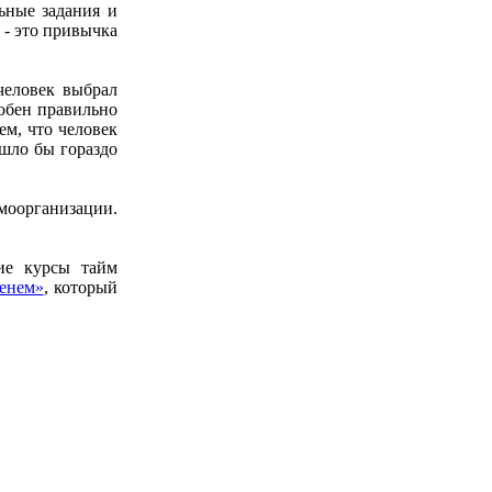
ьные задания и
 - это привычка
человек выбрал
собен правильно
ем, что человек
ышло бы гораздо
моорганизации.
ие курсы тайм
енем»
, который