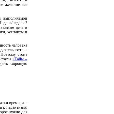
ее желание все
и выполняемой
й день/неделю?
 важные дела в
аги, контакты и
нность человека
деятельность –
 Поэтому стоит
 статья
«Тайм –
брать хорошую
атки времени –
а к педантизму,
торое нужно для