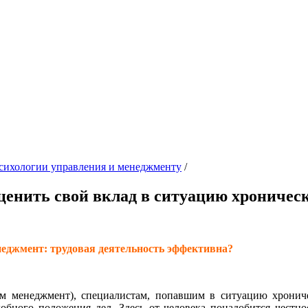
психологии управления и менеджменту
/
енить свой вклад в ситуацию хроничес
еджмент: трудовая деятельность эффективна?
йм менеджмент), специалистам, попавшим в ситуацию хронич
обного положения дел. Здесь от человека понадобится честнос