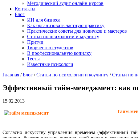
Методический аудит онлайн-курсов
Контакты
Блог
ИИ для бизнеса
Как организовать частную практику
Практические советы для новичков и мастеров
Статьи по психологии и коучингу
Притчи
Творчество студентов
В профессиональную копилку
Тесты
Известные психологи
Главная
/
Блог
/
Статьи по психологии и коучингу
/
Статьи по 
Эффективный тайм-менеджмент: как оц
15.02.2013
Тайм-мен
Согласно искусству управления временем (эффективный та
времени, бывает полезно оценить свой вклад в создание под