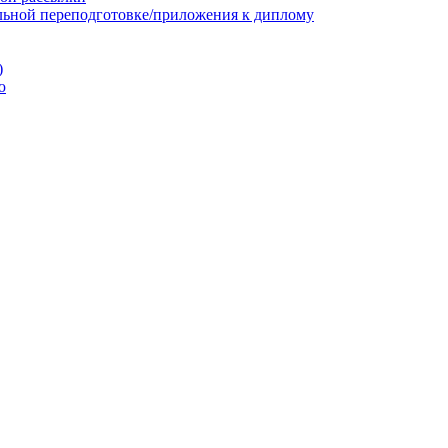
льной переподготовке/приложения к диплому
)
ю