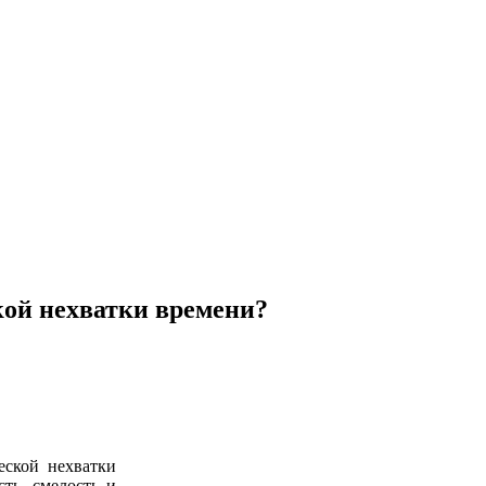
кой нехватки времени?
еской нехватки
ть, смелость и