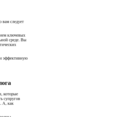
о вам следует
нием ключевых
ьной среде. Вы
огических
 и эффективную
лога
и, которые
ть супругов
 А, как
 полны