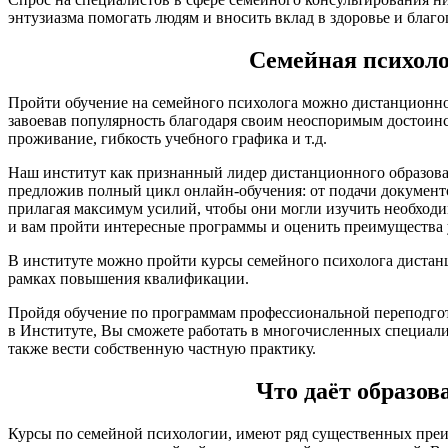
энтузиазма помогать людям и вносить вклад в здоровье и благ
Семейная психоло
Пройти обучение на семейного психолога можно дистанционно.
завоевав популярность благодаря своим неоспоримым достоинст
проживание, гибкость учебного графика и т.д.
Наш институт как признанный лидер дистанционного образован
предложив полный цикл онлайн-обучения: от подачи документо
прилагая максимум усилий, чтобы они могли изучить необходи
и вам пройти интересные программы и оценить преимущества 
В институте можно пройти курсы семейного психолога дистан
рамках повышения квалификации.
Пройдя обучение по программам профессиональной переподго
в Институте, Вы сможете работать в многочисленных специал
также вести собственную частную практику.
Что даёт образов
Курсы по семейной психологии, имеют ряд существенных пре