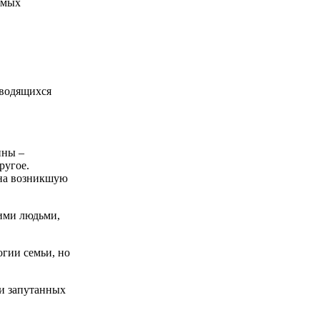
амых
зводящихся
ины –
ругое.
 на возникшую
кими людьми,
гии семьи, но
и запутанных