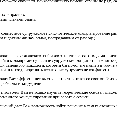
 сможете оказывать психологическую помощь семьям по ряду с
ых возрастов;
еми членами семьи;
 совместное супружеское психологическое консультирование ра
м и другим членам семьи, пострадавшим от развода).
оловина всех заключаемых браков заканчивается разводами прич
рийти к компромиссу, частые супружеские конфликты и многое д
щи семейного психолога, который бы помог им иначе взглянуть
 найти выход, разрешить возникшие супружеские конфликты.
зволит Вам эффективнее выстраивать отношения со своими близ
проблемы и затруднения.
позволят Вам не только изучить теоретические основы психоло
емейного консультирования при работе с семьей.
ошений даст Вам возможность найти решение в самых сложных 