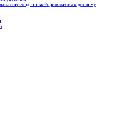
льной переподготовке/приложения к диплому
)
ю