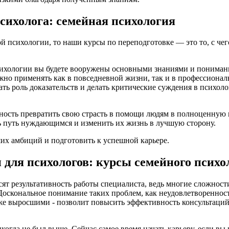
сихолога: семейная психология
й психологии, то наши курсы по переподготовке — это то, с чег
сихологии вы будете вооружены основными знаниями и понима
но применять как в повседневной жизни, так и в профессионал
ть роль доказательств и делать критические суждения в психол
ность превратить свою страсть в помощи людям в полноценную
ть путь нуждающимся и изменить их жизнь в лучшую сторону.
их амбиций и подготовить к успешной карьере.
ля психологов: курсы семейного психо
т результативность работы специалиста, ведь многие сложност
. Доскональное понимание таких проблем, как неудовлетвореннос
же выросшими - позволит повысить эффективность консультаций.
когда не был выше. Сейчас самое время начать карьеру, если вы