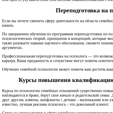
Переподготовка на п
Если вы хотите сменить сферу деятельности на область семейно
начать.
По завершении обучения по программам переподготовки по п
психологических теорий, принципов и концепций, которые мож
также разовьете навыки научного обоснования, сможете понима
аргументах.
Профессиональная переподготовка на психолога — это возмож
карьеру. Ваша преданность и сочувствие могут помочь освети
Обучение семейной психологии может помочь вам достичь ваш
Курсы повышения квалификации д
Курсы по психологии семейных отношений существенно повыся
наблюдаются в браке, берут свое начало в родительской семье
друг другом, измены, конфликты с детьми – маленькими или у
известно, лучшая реклама психолога – это довольный клиент.
Спрос на специалистов в сфере семейного консультирования ни