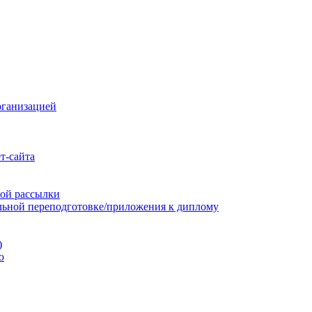
рганизацией
т-сайта
ой рассылки
льной переподготовке/приложения к диплому
)
ю