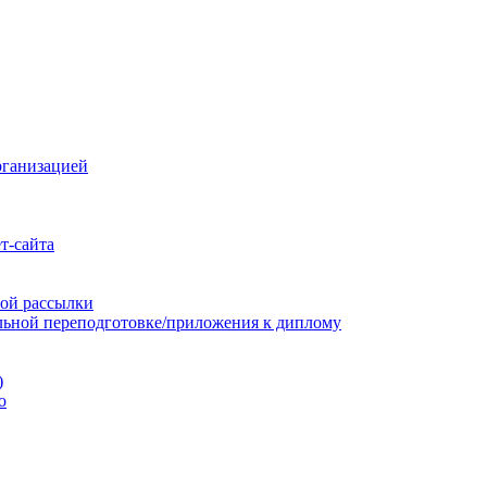
рганизацией
т-сайта
ой рассылки
льной переподготовке/приложения к диплому
)
ю