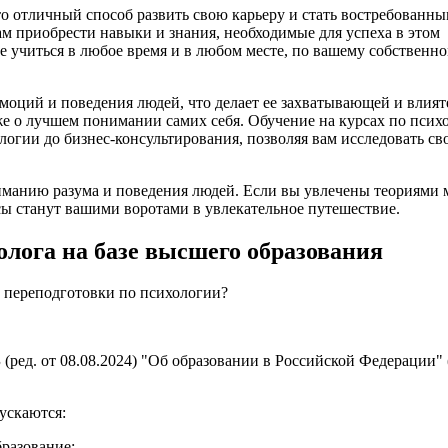
то отличный способ развить свою карьеру и стать востребованн
м приобрести навыки и знания, необходимые для успеха в этом
е учиться в любое время и в любом месте, по вашему собственно
моций и поведения людей, что делает ее захватывающей и влия
кже о лучшем понимании самих себя. Обучение на курсах по псих
логии до бизнес-консультирования, позволяя вам исследовать св
иманию разума и поведения людей. Если вы увлечены теориями 
сы станут вашими воротами в увлекательное путешествие.
олога на базе высшего образования
 переподготовки по психологии?
(ред. от 08.08.2024) "Об образовании в Российской Федерации" (
ускаются:
бразование;