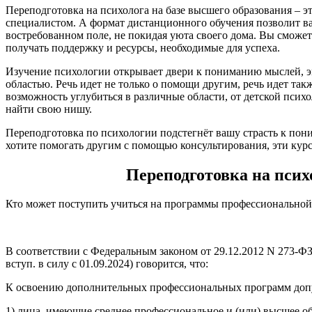
Переподготовка на психолога на базе высшего образования – э
специалистом. А формат дистанционного обучения позволит ва
востребованном поле, не покидая уюта своего дома. Вы сможет
получать поддержку и ресурсы, необходимые для успеха.
Изучение психологии открывает двери к пониманию мыслей, э
областью. Речь идет не только о помощи другим, речь идет та
возможность углубиться в различные области, от детской психо
найти свою нишу.
Переподготовка по психологии подстегнёт вашу страсть к пон
хотите помогать другим с помощью консультирования, эти кур
Переподготовка на псих
Кто может поступить учиться на программы профессиональной
В соответствии с Федеральным законом от 29.12.2012 N 273-ФЗ 
вступ. в силу с 01.09.2024) говорится, что:
К освоению дополнительных профессиональных программ доп
1) лица, имеющие среднее профессиональное и (или) высшее о