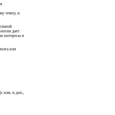
ым
му темпу, и
тельной
ологии дает
ои интересы и
мозга или
с изм. и доп.,