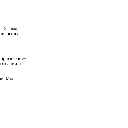
ый – «да,
ыполнения
с присвоением
азовании и
ми. Мы