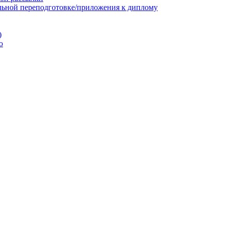
льной переподготовке/приложения к диплому
)
ю