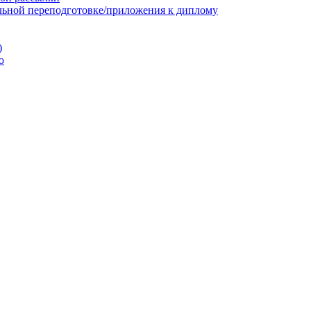
льной переподготовке/приложения к диплому
)
ю