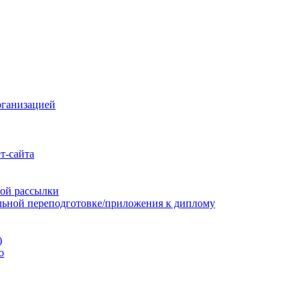
рганизацией
т-сайта
ой рассылки
льной переподготовке/приложения к диплому
)
ю