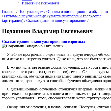
Известные психологи
Главная
/
Поступающим
/
Отзывы о дистанционном обучении
/
Отзывы выпускников факультета психологии творчества
(арттерапия)
/
Сказкотерапия в консультировании
/
Подошвин Владимир Евгеньевич
Сказкотерапия в консультировании взрослых
Учебные программы понравились, в первую очередь чёткость
ним легко и интересно учиться. Даже жаль, что всё быстро зако
В жизни испытал разные формы обучения. Два курса в инстит
контрольные и раз в год (для геологов) сессия. Старшие курсы
квалификации, обучался индивидуально, много занимался самоо
докомпьютерную эпоху эти способы обучения объединяло одно
С дистанционным обучением столкнулся впервые. Лекции при
привычки не ограничиваться одним источником, не раз загляд
хорошо усваивался. Этому способствовали чётко структуриров
Ожидания от обучения, в целом, совпали. Поступая, считал