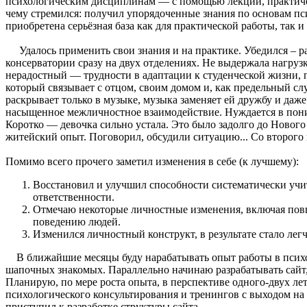
психологическим дисциплинам — с помощью лекций, практическ
чему стремился: получил упорядоченные знания по основам пси
приобретена серьёзная база как для практической работы, так 
Удалось применить свои знания и на практике. Убедился – раб
консерватории сразу на двух отделениях. Не выдержала нагрузк
нерадостный — трудности в адаптации к студенческой жизни, п
который связывает с отцом, своим домом и, как предельный сл
раскрывает только в музыке, музыка заменяет ей дружбу и да
насыщенное межличностное взаимодействие. Нуждается в поним
Коротко — девочка сильно устала. Это было задолго до Нового
житейский опыт. Поговорил, обсудили ситуацию... Со второго 
Помимо всего прочего заметил изменения в себе (к лучшему):
Восстановил и улучшил способности систематически учит
ответственности.
Отмечаю некоторые личностные изменения, включая пов
поведению людей.
Изменился личностный конструкт, в результате стало легч
В ближайшие месяцы буду нарабатывать опыт работы в психо
шапочных знакомых. Параллельно начинаю разрабатывать сайт,
Планирую, по мере роста опыта, в перспективе одного-двух ле
психологического консультирования и тренингов с выходом на 
приступил к разработке структуры сайта.