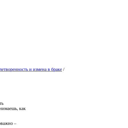
летворенность и измена в браке
/
ть
онимаешь, как
оважно –