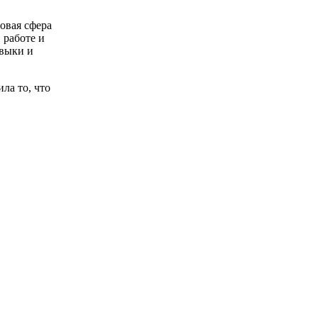
новая сфера
 работе и
авыки и
ла то, что