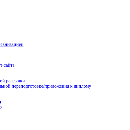
рганизацией
т-сайта
ой рассылки
льной переподготовке/приложения к диплому
)
ю