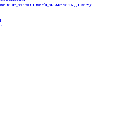
льной переподготовке/приложения к диплому
)
ю