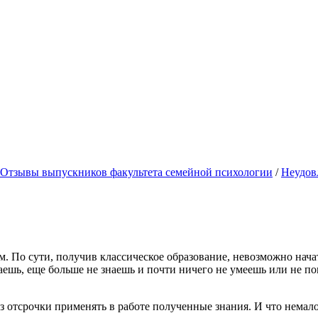
Отзывы выпускников факультета семейной психологии
/
Неудов
. По сути, получив классическое образование, невозможно нача
аешь, еще больше не знаешь и почти ничего не умеешь или не п
з отсрочки применять в работе полученные знания. И что немал