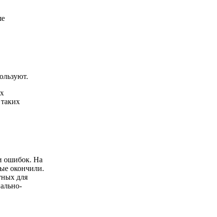
ше
ользуют.
их
 таких
и ошибок. На
рые окончили.
тных для
нально-