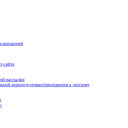
рганизацией
т-сайта
ой рассылки
льной переподготовке/приложения к диплому
)
ю