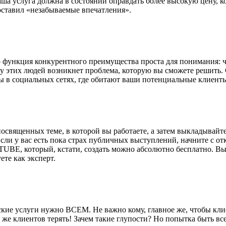
аша услуга должна в состоянии оправдать более высокую цену, 
доставил «незабываемые впечатления».
о функция конкурентного преимущества проста для понимания: 
а у этих людей возникнет проблема, которую вы сможете решить
ты в социальных сетях, где обитают ваши потенциальные клиент
священных теме, в которой вы работаете, а затем выкладывайте
сли у вас есть пока страх публичных выступлений, начните с от
TUBE, который, кстати, создать можно абсолютно бесплатно. В
ете как эксперт.
еские услуги нужно ВСЕМ. Не важно кому, главное же, чтобы кл
 же клиентов терять! Зачем такие глупости? Но попытка быть все