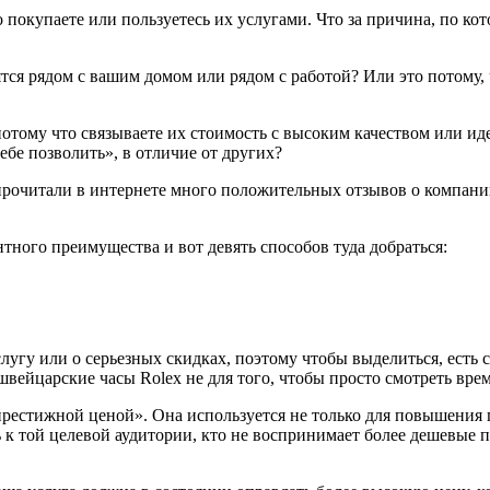
 покупаете или пользуетесь их услугами. Что за причина, по ко
тся рядом с вашим домом или рядом с работой? Или это потому, 
 потому что связываете их стоимость с высоким качеством или и
себе позволить», в отличие от других?
и прочитали в интернете много положительных отзывов о компан
ного преимущества и вот девять способов туда добраться:
лугу или о серьезных скидках, поэтому чтобы выделиться, есть 
вейцарские часы Rolex не для того, чтобы просто смотреть вре
 «престижной ценой». Она используется не только для повышения
к той целевой аудитории, кто не воспринимает более дешевые 