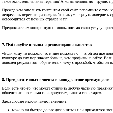
такое экзистенциальная терапия? А когда непонятно - трудно п
Прежде чем заполнять контентом свой сайт, вспомните о том, 
депрессии, пережить развод, выйти замуж, вернуть доверие к с
освободиться от ночных страхов и т.п.
Предложите им конкретную помощь, описав свою услугу прос
7.
Публикуйте о
тзывы и рекомендации
клиентов
«Если кому-то помогло, то и мне поможет», — этой логике дов
культуре до сих пор значит больше, чем профиль на сайте. Ес
доволен результатом, обратитесь к нему с просьбой, чтобы он 
8.
Превратите опыт клиента в конкурентное преимущество
Если есть что-то, что может отличить любую частную практику 
общения лично с вами или, допустим, вашим секретарем.
Здесь любые мелочи имеют значение:
можно ли быстро до вас дозвониться или приходится звон