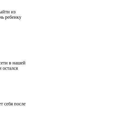
выйти из
чь ребенку
сети в нашей
и остался
т себя после