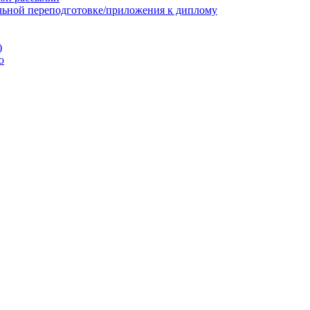
льной переподготовке/приложения к диплому
)
ю