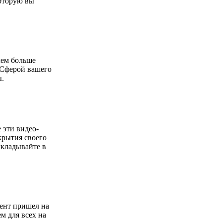
которую вы
чем больше
. Сферой вашего
ы.
 эти видео-
крытия своего
ыкладывайте в
иент пришел на
м для всех на