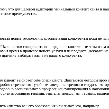
ому что для целевой аудитории уникальный контент сайта и ва
рентное преимущество.
зовать новые технологии, которые ваши конкуренты пока не исп
 79% клиентов говорят, что они предпочитают живые чаты из-за 
омит время в процессе поиска услуги или продукта. Добавление
 причину выбирать вас, а не вашего конкурента.
ям клиент выбирает себе специалиста. Двигаются методом проб 
одробно перечисляют учебные заведения, тренинги и курсы, кото
дробно рассказывают о процессе консультирования в малопоня
-ориентированная терапия, гештальт-подход, арт-терапия, рацио
ить качество вашего образования или знают, что, например