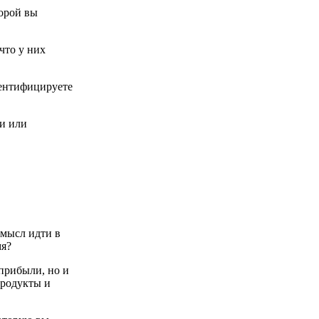
торой вы
что у них
дентифицируете
ии или
смысл идти в
мя?
 прибыли, но и
продукты и