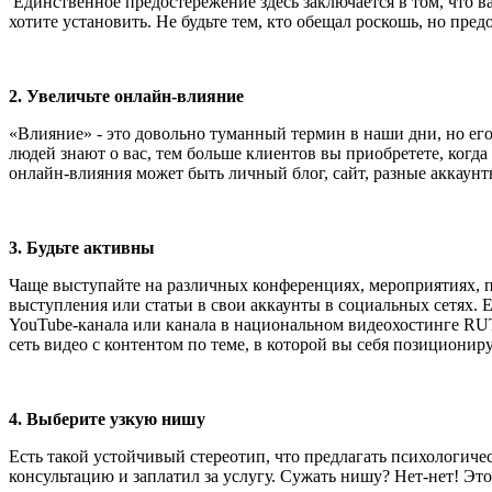
Единственное предостережение здесь заключается в том, что в
хотите установить. Не будьте тем, кто обещал роскошь, но пре
2.
Увеличьте
онлайн
-
влияние
«Влияние» - это довольно туманный термин в наши дни, но ег
людей знают о вас, тем больше клиентов вы приобретете, когд
онлайн-влияния может быть личный блог, сайт, разные аккаун
3.
Будьте активны
Чаще выступайте на различных конференциях, мероприятиях, по
выступления или статьи в свои аккаунты в социальных сетях. Е
YouTube-канала или канала в национальном видеохостинге RU
сеть видео с контентом по теме, в которой вы себя позициониру
4.
Выберите узкую н
иш
у
Есть такой устойчивый стереотип, что предлагать психологич
консультацию и заплатил за услугу. Сужать нишу? Нет-нет! Это