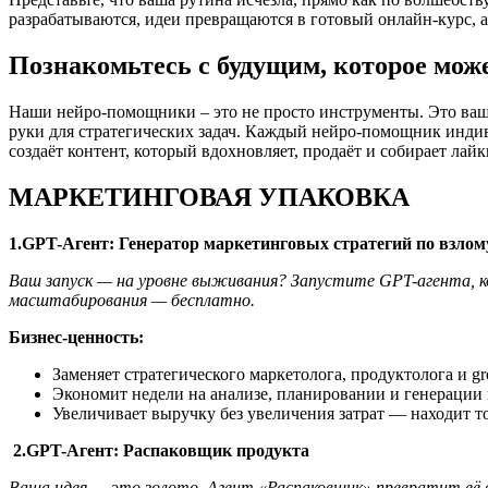
разрабатываются, идеи превращаются в готовый онлайн-курс, а 
Познакомьтесь с будущим, которое може
Наши нейро-помощники – это не просто инструменты. Это ваш
руки для стратегических задач. Каждый нейро-помощник инди
создаёт контент, который вдохновляет, продаёт и собирает лайк
МАРКЕТИНГОВАЯ УПАКОВКА
1.GPT-Агент: Генератор маркетинговых стратегий по взлому
Ваш запуск — на уровне выживания? Запустите GPT-агента, к
масштабирования — бесплатно.
Бизнес-ценность:
Заменяет стратегического маркетолога, продуктолога и gr
Экономит недели на анализе, планировании и генерации 
Увеличивает выручку без увеличения затрат — находит т
2.GPT-Агент: Распаковщик продукта
Ваша идея — это золото. Агент «Распаковщик» превратит её 