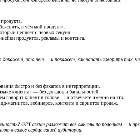
 продукта.
бъяснить, в чём мой продукт».
оторый цепляет с первых секунд.
инейки продуктов, рекламы и контента.
 докажет, что нет — и покажет, как начать говорить так, ч
ования быстро и без факапов в интерпретации.
языке клиента» — без догадок и банальностей.
ём говорит клиент в голове — и отвечаете именно на это.
лид-магнитов, вебинаров, контента и скриптов продаж.
 ценность? GPT-агент разложит все смыслы по полочкам — и п
дают в самое сердце вашей аудитории.