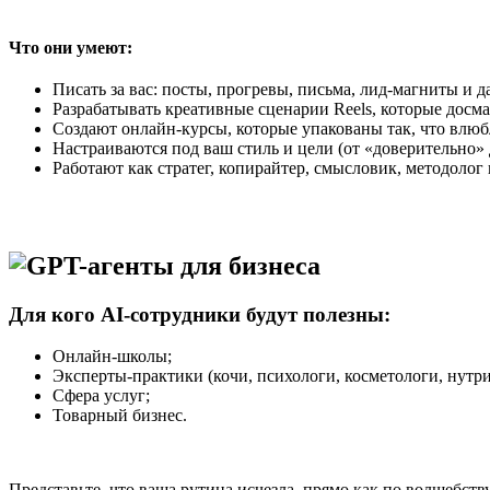
Что они умеют:
Писать за вас: посты, прогревы, письма, лид-магниты и 
Разрабатывать креативные сценарии Reels, которые досм
Создают онлайн-курсы, которые упакованы так, что влюб
Настраиваются под ваш стиль и цели (от «доверительно» 
Работают как стратег, копирайтер, смысловик, методолог 
Для кого AI-сотрудники будут полезны:
Онлайн-школы;
Эксперты-практики (кочи, психологи, косметологи, нутри
Сфера услуг;
Товарный бизнес.
Представьте, что ваша рутина исчезла, прямо как по волшебст