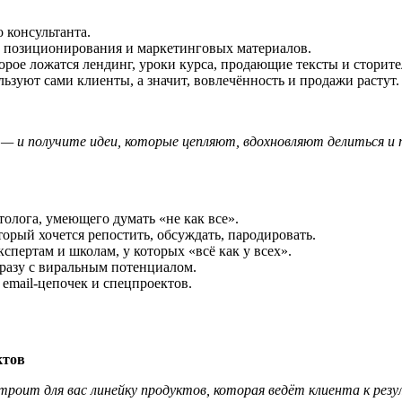
 консультанта.
и, позиционирования и маркетинговых материалов.
орое ложатся лендинг, уроки курса, продающие тексты и сторите
ьзуют сами клиенты, а значит, вовлечённость и продажи растут.
 — и получите идеи, которые цепляют, вдохновляют делиться 
толога, умеющего думать «не как все».
торый хочется репостить, обсуждать, пародировать.
пертам и школам, у которых «всё как у всех».
сразу с виральным потенциалом.
, email-цепочек и спецпроектов.
ктов
роит для вас линейку продуктов, которая ведёт клиента к резу