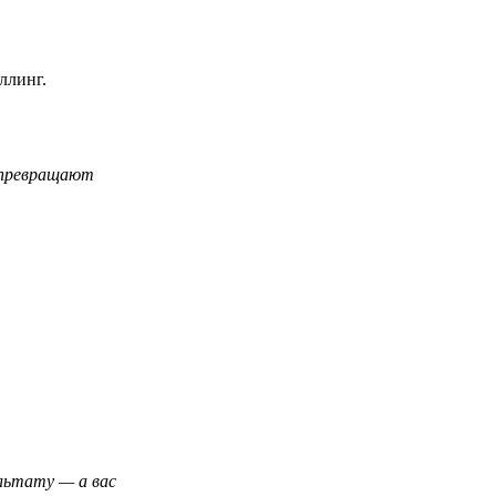
ллинг.
и превращают
льтату — а вас