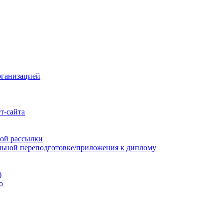
рганизацией
т-сайта
ой рассылки
льной переподготовке/приложения к диплому
)
ю