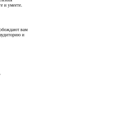
е и умеете.
вобождают вам
 аудиторию и
ю