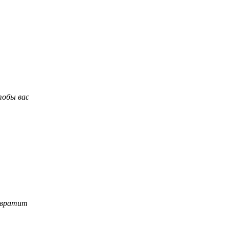
тобы вас
ревратит