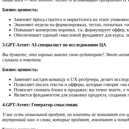
Бизнес-ценность:
Заменяет бренд-стратега и маркетолога на этапе упаковки
Экономит недели на формулировках, тестах, попытках «о
Повышает конверсию воронки, т.к. формулирует оффер, к
Обеспечивает единый смысловой фундамент для курса, л
3.GPT-Агент: AI-специалист по исследованию ЦА
Вы думаете, что хорошо знаете свою аудиторию? Этот агент
слушали и покупали.
Бизнес
-ценность:
Заменяет кастдев-команду и UX-ресёрчера, делает исслед
Позволяет писать тексты и офферы, которые говорят «на 
Помогает снимать блоки в продажах: вы точно знаете, о ч
Является фундаментом для упаковки продукта, создания 
4.GPT-Агент: Генератор-смысловик
У вас есть гениальный продукт, но клиенты не понимают его
внутренний хаос в слова, которые продают, вовлекают и попа