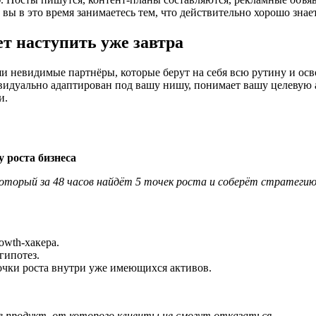
вы в это время занимаетесь тем, что действительно хорошо знает
т наступить уже завтра
и невидимые партнёры, которые берут на себя всю рутину и ос
видуально адаптирован под вашу нишу, понимает вашу целевую
и.
 роста бизнеса
оторый за 48 часов найдёт 5 точек роста и соберёт стратеги
owth-хакера.
гипотез.
очки роста внутри уже имеющихся активов.
в продукт, от которого клиенты не смогут отказаться.