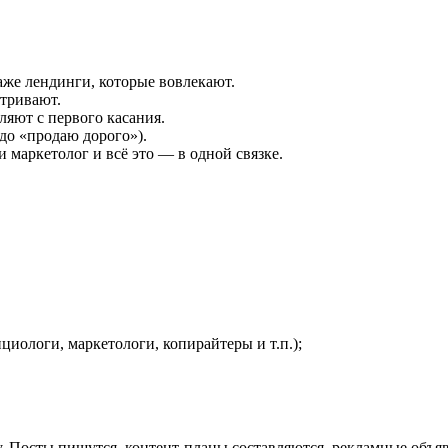
даже лендинги, которые вовлекают.
атривают.
ляют с первого касания.
до «продаю дорого»).
и маркетолог и всё это — в одной связке.
циологи, маркетологи, копирайтеры и т.п.);
ву. Посты пишутся, контент-планы составляются, рекламные объя