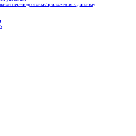
льной переподготовке/приложения к диплому
)
ю