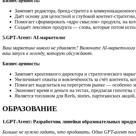
Бизнес-ценность:
Заменяет редактора, бренд-стратега и коммуникационного
Даёт основу для целостной и глубокой контент-стратеги
Помогает сформировать «ядро смыслов» продукта, на кот
Создаёт лексикон продукта — слова, которые потом испол
5.GPT-Агент: AI-маркетолог
Ваш маркетинг никого не удивляет? Включите AI-маркетолога
ваш запуск в легенду, которую обсуждают.
Бизнес-ценность:
Заменяет креативного директора и стратегического марке
Увеличивает охваты и вовлечённость за счёт контента, ко
Помогает выделиться на перегретом рынке — особенно экс
Экономит время и деньги на тестах, предлагая гипотезы 
Является топливом для Reels, stories, партизанских акций
ОБРАЗОВАНИЕ
1.GPT-Агент: Разработчик линейки образовательных проду
Больше не нужно гадать, что продавать. Один GPT-агент пост