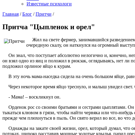
Известные психологи
Главная
/
Блог
/
Притчи
/
Притча "Цыпленок и орел"
Жил на свете фермер, занимавшийся разведением к
очередную скалу, он наткнулся на огромный выступ.
Он знал, что поступает абсолютно нелогично и, конечно, неп
он взял одно из яиц и положил в рюкзак, оглядываясь, нет ли 
подложил орлиное яйцо к курам.
В эту ночь мама-наседка сидела на очень большом яйце, равн
Через некоторое время яйцо треснуло, и малыш увидел свет. 
- Мама! – воскликнул он.
Орденок рос со своими братьями и сестрами цыплятами. Он на
тыкаться клювом в грязи, чтобы найти червяка или что-нибудь 
прежде чем плюхнуться в пыль. Он свято верил во все, во что 
Однажды на закате своей жизни, орел, который думал, что он
потоках, широко расставив мощные золотые крылья, парил оре