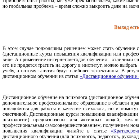
Приобретя опыт работы, мы уже прекрасно знаем, какие именно
но глобальная проблема – время сложно выкроить даже на заоч
Выход есть
В этом случае подходящим решением может стать обучение
(дистанционные курсы повышения квалификации или професс
виде. А применение интернет-методов обучения – отличный сп
его не придется тратить на дорогу в институт, можно выбрать 
учебу, а потому занятия будут наиболее эффективны. В резул
дистанционном обучении из статьи
«Дистанционное обучение –
Дистанционное обучение на психолога (дистанционное обучен
дополнительное профессиональное образование в области пра
понадобятся для работы в качестве психолога, но и помогу
счастливой. Дистанционные курсы повышения квалификации 
психологии) предназначены для активных людей, жела
профессиональным самосовершенствованием, получением новы
повышения квалификации читайте в статье
«Краткосро
дистанционного обучения (для психологов, педагогов, руковод