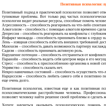
Позитивная психология: п
Позитивный подход в практической психологии позволяет ответ
тупиковые проблемы. Вот только ряд частых психологически
психологии видит реальные ресурсы, способные помочь челове
Агрессивность – способность реагировать на что-либо спонтан
Алкоголизм – способность с помощью алкоголя временно сдел
Депрессия – способность реагировать на конфликты с глубок
Инфаркт миокарда – способность принимать близко к сердцу н
Лень – изящная способность избегать внешних требований дос
Мазохизм – способность давать возможность партнеру наслажда
Садизм – способность принимать активную роль.
Нарушение потенции – способность отстраниться от конфликтн
Паранойя – способность видеть себя центром мира и его могу
Стресс – способность к приспособлению организма к новой си
Упрямство – способность сказать нет.
Невроз навязчивых состояний – способность осуществить что-
Нарциссизм – способность любить самого себя и позитивно п
еще очень долго.
Позитивная психология, известная еще и как позитивная пс
психосоматическими расстройствами человека. Профессиона
позволяет человеку найти решение своей проблемы и сделать ж
Хотите научиться оказывать психологическую помощь 