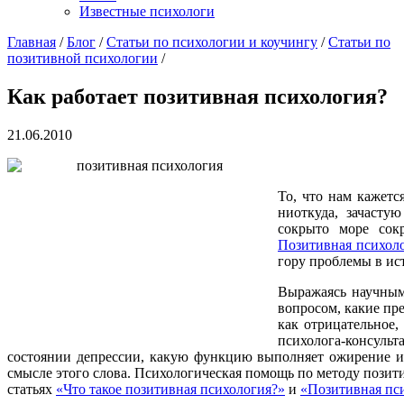
Известные психологи
Главная
/
Блог
/
Статьи по психологии и коучингу
/
Статьи по
позитивной психологии
/
Как работает позитивная психология?
21.06.2010
То, что нам кажетс
ниоткуда, зачасту
сокрыто море сок
Позитивная психол
гору проблемы в ис
Выражаясь научным 
вопросом, какие пр
как отрицательное,
психолога-консульт
состоянии депрессии, какую функцию выполняет ожирение ил
смысле этого слова. Психологическая помощь по методу позит
статьях
«Что такое позитивная психология?»
и
«Позитивная пс