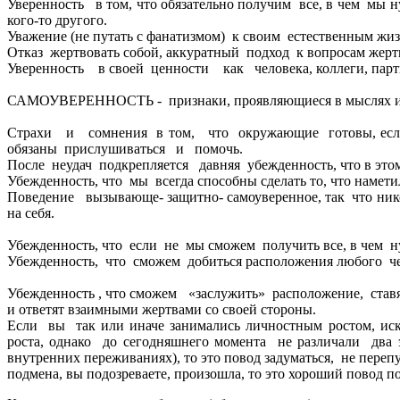
Уверенность в том, что обязательно получим все, в чем мы н
кого-то другого.
Уважение (не путать с фанатизмом) к своим естественным 
Отказ жертвовать собой, аккуратный подход к вопросам жертв
Уверенность в своей ценности как человека, коллеги, партн
САМОУВЕРЕННОСТЬ - признаки, проявляющиеся в мыслях и 
Страхи и сомнения в том, что окружающие готовы, если 
обязаны прислушиваться и помочь.
После неудач подкрепляется давняя убежденность, что в это
Убежденность, что мы всегда способны сделать то, что намети
Поведение вызывающе- защитно- самоуверенное, так что нико
на себя.
Убежденность, что если не мы сможем получить все, в чем ну
Убежденность, что сможем добиться расположения любого челов
Убежденность , что сможем «заслужить» расположение, ставя
и ответят взаимными жертвами со своей стороны.
Если вы так или иначе занимались личностным ростом, иск
роста, однако до сегодняшнего момента не различали два
внутренних переживаниях), то это повод задуматься, не переп
подмена, вы подозреваете, произошла, то это хороший повод по