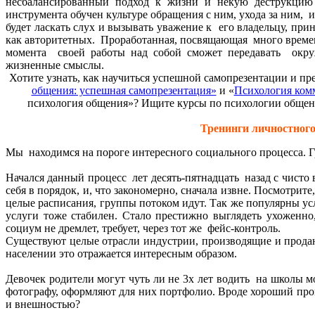
несбалансированный подход к жизни и некую деструкцию 
инструмента обучен культуре обращения с ним, ухода за ним, 
будет ласкать слух и вызывать уважение к его владельцу, пр
как авторитетных. Проработанная, посвящающая много времен
момента своей работы над собой сможет передавать окр
жизненные смыслы.
Хотите узнать, как научиться успешной самопрезентации и пр
общения: успешная самопрезентация»
и «
Психология ком
психология общения»? Ищите курсы по психологии общени
Тренинги личностного
Мы находимся на пороге интересного социального процесса. Гр
Начался данный процесс лет десять-пятнадцать назад с чисто
себя в порядок, и, что закономерно, сначала извне. Посмотрит
целые расписания, группы потоком идут. Так же популярны ус
услуги тоже стабилен. Стало престижно выглядеть ухоженно,
социум не дремлет, требует, через тот же фейс-контроль.
Существуют целые отрасли индустрии, производящие и продаю
населении это отражается интересным образом.
Девочек родители могут чуть ли не 3х лет водить на школы мо
фотографу, оформляют для них портфолио. Вроде хороший проц
и внешностью?