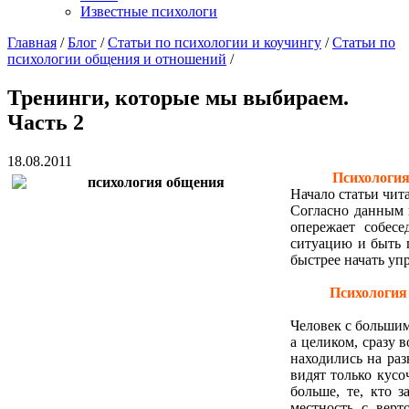
Известные психологи
Главная
/
Блог
/
Статьи по психологии и коучингу
/
Статьи по
психологии общения и отношений
/
Тренинги, которые мы выбираем.
Часть 2
18.08.2011
Психология
Начало статьи чита
Согласно данным 
опережает собес
ситуацию и быть г
быстрее начать уп
Психология
Человек с больши
а целиком, сразу в
находились на раз
видят только кусоч
больше, те, кто 
местность с вер