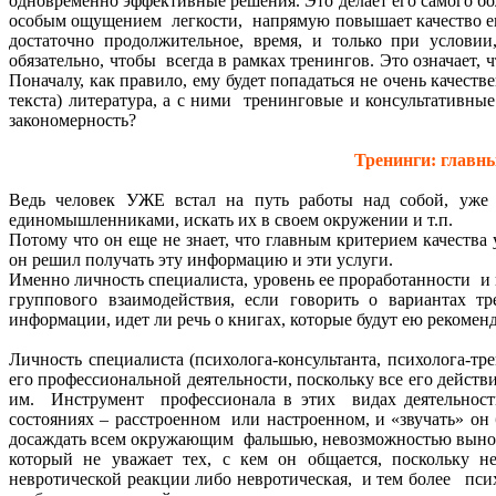
одновременно эффективные решения. Это делает его самого бол
особым ощущением легкости, напрямую повышает качество его
достаточно продолжительное, время, и только при условии
обязательно, чтобы всегда в рамках тренингов. Это означает, 
Поначалу, как правило, ему будет попадаться не очень качест
текста) литература, а с ними тренинговые и консультативные
закономерность?
Тренинги: главны
Ведь человек УЖЕ встал на путь работы над собой, уже д
единомышленниками, искать их в своем окружении и т.п.
Потому что он еще не знает, что главным критерием качества у
он решил получать эту информацию и эти услуги.
Именно личность специалиста, уровень ее проработанности и 
группового взаимодействия, если говорить о вариантах т
информации, идет ли речь о книгах, которые будут ею рекоменд
Личность специалиста (психолога-консультанта, психолога-т
его профессиональной деятельности, поскольку все его действ
им. Инструмент профессионала в этих видах деятельност
состояниях – расстроенном или настроенном, и «звучать» он
досаждать всем окружающим фальшью, невозможностью выносить
который не уважает тех, с кем он общается, поскольку н
невротической реакции либо невротическая, и тем более пси