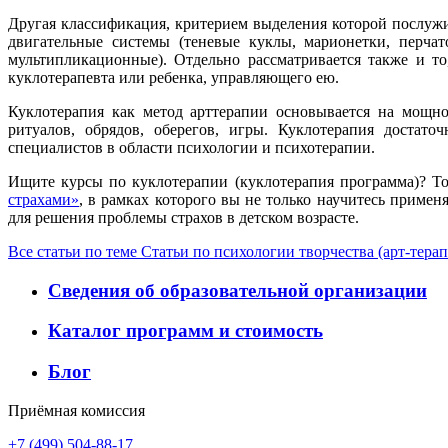
Другая классификация, критерием выделения которой послужи
двигательные системы (теневые куклы, марионетки, перча
мультипликационные). Отдельно рассматривается также и т
куклотерапевта или ребенка, управляющего ею.
Куклотерапия как метод арттерапии основывается на мощно
ритуалов, обрядов, оберегов, игры. Куклотерапия достато
специалистов в области психологии и психотерапии.
Ищите курсы по куклотерапии (куклотерапия программа)? Т
страхами»
, в рамках которого вы не только научитесь примен
для решения проблемы страхов в детском возрасте.
Все статьи по теме Статьи по психологии творчества (арт-тера
Сведения об образовательной организации
Каталог программ и стоимость
Блог
Приёмная комиссия
+7 (499) 504-88-17