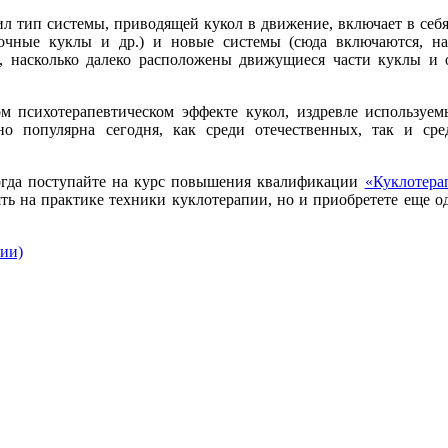
л тип системы, приводящей кукол в движение, включает в себ
точные куклы и др.) и новые системы (сюда включаются, н
о, насколько далеко расположены движущиеся части куклы и 
м психотерапевтическом эффекте кукол, издревле используе
чно популярна сегодня, как среди отечественных, так и ср
огда поступайте на курс повышения квалификации
«Куклотера
ять на практике техники куклотерапии, но и приобретете еще 
пии)