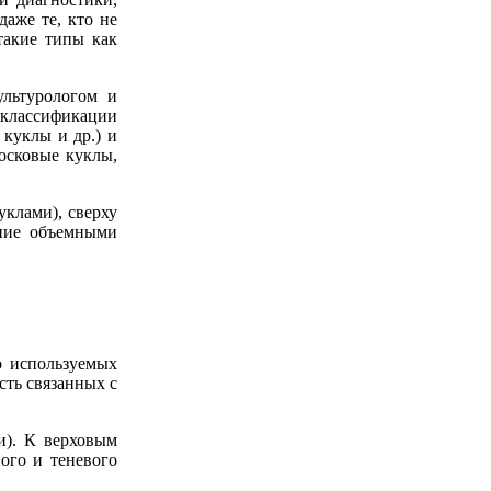
аже те, кто не
такие типы как
ультурологом и
 классификации
куклы и др.) и
осковые куклы,
клами), сверху
ение объемными
о используемых
сть связанных с
и). К верховым
ого и теневого