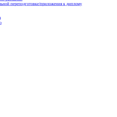
льной переподготовке/приложения к диплому
)
ю