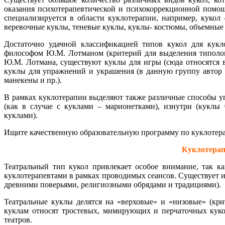
оказания психотерапевтической и психокоррекционной помощ
специализируется в области куклотерапии, например, кукол
веревочные куклы, теневые куклы, куклы- костюмы, объемные
Достаточно удачной классификацией типов кукол для кук
философом Ю.М. Лотманом (критерий для выделения типолог
Ю.М. Лотмана, существуют куклы для игры (сюда относятся в
куклы для упражнений и украшения (в данную группу автор
манекены и пр.).
В рамках куклотерапии выделяют также различные способы уп
(как в случае с куклами – марионетками), изнутри (кукл
куклами).
Ищите качественную образовательную программу по куклотера
Куклотерап
Театральный тип кукол привлекает особое внимание, так ка
куклотерапевтами в рамках проводимых сеансов. Существует ид
древними поверьями, религиозными обрядами и традициями).
Театральные куклы делятся на «верховые» и «низовые» (кр
куклам относят тростевых, мимирующих и перчаточных кукол
театров.