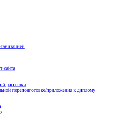
рганизацией
т-сайта
ой рассылки
льной переподготовке/приложения к диплому
)
ю