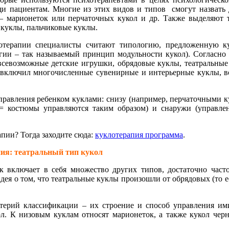
и пациентам. Многие из этих видов и типов смогут назвать д
 – марионеток или перчаточных кукол и др. Также выделяют 
 куклы, пальчиковые куклы.
лотерапии специалисты считают типологию, предложенную к
ии – так называемый принцип модульности кукол). Согласно
севозможные детские игрушки, обрядовые куклы, театральные 
 включил многочисленные сувенирные и интерьерные куклы, в
равления ребенком куклами: снизу (например, перчаточными ку
ы = костюмы управляются таким образом) и снаружи (управл
пии? Тогда заходите сюда:
куклотерапия программа
.
ия: театральный тип кукол
к включает в себя множество других типов, достаточно част
ея о том, что театральные куклы произошли от обрядовых (то е
итерий классификации – их строение и способ управления им
. К низовым куклам относят марионеток, а также кукол черн