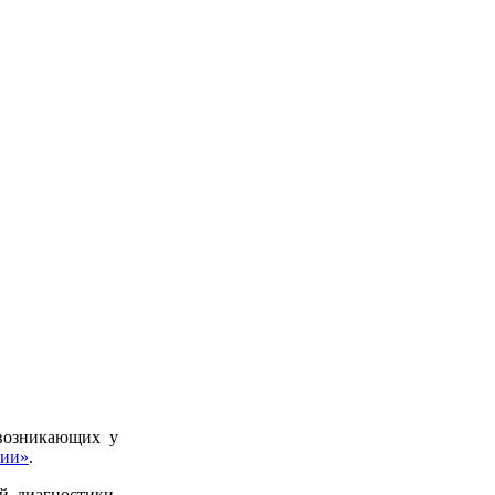
 возникающих у
пии»
.
й диагностики,