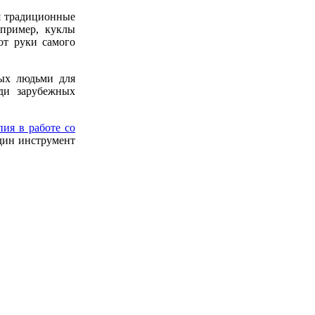
я традиционные
апример, куклы
от руки самого
мых людьми для
еди зарубежных
пия в работе со
один инструмент