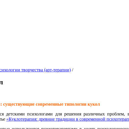
сихологии творчества (арт-терапии)
/
л
: существующие современные типологии кукол
ется детскими психологами для решения различных проблем,
тье
«Куклотерапия: древние традиции в современной психотера
орые используются психотерапевтами в целях психологическо