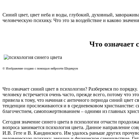
Синий цвет, цвет неба и воды, глубокий, духовный, заворажи
человеческую психику. Что это за воздействие и каково значен
Что означает 
© Изображение создано с помощью нейросети Шедеврум
Что означает синий цвет в психологии? Разберемся по порядку.
человеку встречается очень часто, прежде всего, потому что э
привела к тому, что начиная с античного периода синий цвет с
тенденции прослеживаются и в средневековом христианстве: си
благочестием, самопожертвованием – одними из главных хрис
Сегодня значение синего цвета в психологии отчасти продолжа
вопроса занимается психология цвета. Данное направление сов
И.В. Гете и В. Кандинского. Им удалось раньше других прочув
человеческую психику, эмоции и физическое самочувствие. Гет