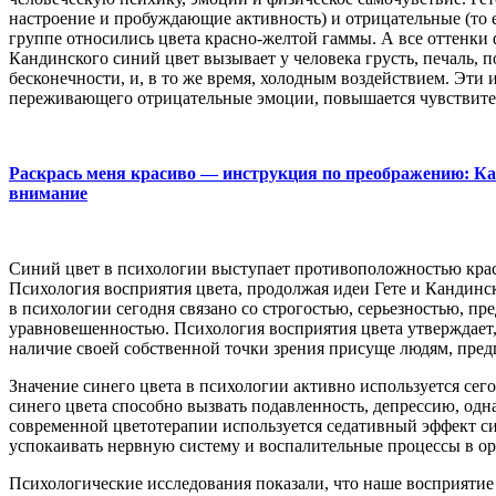
настроение и пробуждающие активность) и отрицательные (то 
группе относились цвета красно-желтой гаммы. А все оттенки 
Кандинского синий цвет вызывает у человека грусть, печаль, 
бесконечности, и, в то же время, холодным воздействием. Эти 
переживающего отрицательные эмоции, повышается чувствитель
Раскрась меня красиво — инструкция по преображению: Как
внимание
Синий цвет в психологии выступает противоположностью красн
Психология восприятия цвета, продолжая идеи Гете и Кандинс
в психологии сегодня связано со строгостью, серьезностью, п
уравновешенностью. Психология восприятия цвета утверждает, 
наличие своей собственной точки зрения присуще людям, пре
Значение синего цвета в психологии активно используется сег
синего цвета способно вызвать подавленность, депрессию, одна
современной цветотерапии используется седативный эффект син
успокаивать нервную систему и воспалительные процессы в ор
Психологические исследования показали, что наше восприятие 