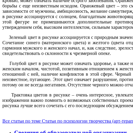
кровью, может означать наличие острого заболевания. Оранже
борьбы с еще неизвестным исходом. Оранжевый цвет – это см
зависимости от мужчины, амбициозность, желание самоутвержд
в рисунке ассоциируется с солнцем, благодатным животворящ
этой фигуре не примешиваются дополнительные противор
утверждением себя, высоким интеллектом, сильным характеро
Зеленый цвет в рисунке ассоциируется с природным значени
Сочетание синего (материнского цвета) и желтого (цвета от
гармония мужского и женского начал, и, как следствие, зрело
свидетельствовать о склонности к чрезмерной опеке.
Голубой цвет в рисунке может означать здоровье, а также н
женским началом, чистотой, позитивным отношением к женств
отношений с ней, наличие конфликтов в этой сфере. Черный ц
неизвестное, пугающее. Этот цвет означает разрушение, против
потому он не всегда негативен. Отсутствие черного можно отч
Трактовка цветов в рисунке – очень интересное, увлекател
изображении важно помнить о возможных собственных проекци
рисунка лучше всего сочетать с его последующим обсуждением
Все статьи по теме Статьи по психологии творчества (арт-тера
Сведения об образовательной организации