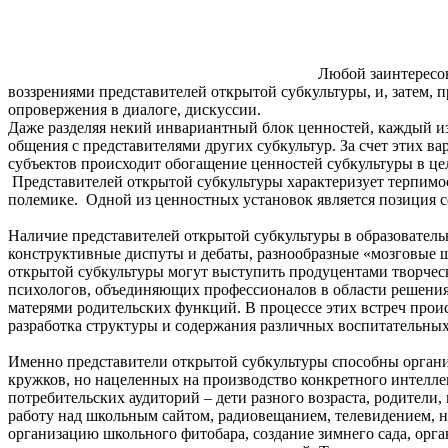
Любой заинтересо
воззрениями представителей открытой субкультуры, и, затем, 
опровержения в диалоге, дискуссии.
Даже разделяя некий инвариантный блок ценностей, каждый из
общения с представителями других субкультур. За счет этих в
субъектов происходит обогащение ценностей субкультуры в цел
Представителей открытой субкультуры характеризует терпимост
полемике. Одной из ценностных установок является позиция с
Наличие представителей открытой субкультуры в образовател
конструктивные диспуты и дебаты, разнообразные «мозговые ш
открытой субкультуры могут выступить продуцентами творческ
психологов, объединяющих профессионалов в области решения
матерями родительских функций. В процессе этих встреч прои
разработка структуры и содержания различных воспитательных
Именно представители открытой субкультуры способны органи
кружков, но нацеленных на производство конкретного интелле
потребительских аудиторий – дети разного возраста, родители,
работу над школьным сайтом, радиовещанием, телевидением, н
организацию школьного фитобара, создание зимнего сада, орга