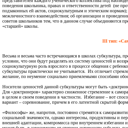
представителей каждого ученического коллектива под наблюд
поведения школьника, правах и ответственности детей (не п
подзаконных ей актов, социокультурным и этическим нормам)
межличностного взаимодействия; об организации и проведени
советов школьников тем, что в данном случае объединяются пр
«старшей» школы.
III тип: «С
Весьма и весьма часто встречающаяся в школах субкультура, 
условии, что они будут разделять их систему ценностей и возз
социокультурную роль взрослого в процессе общения с ребенк
субкультуры практически не учитывается. Их отличает стремле
желание, по неумение социально приемлемыми способами обо
Носители ценностей данной субкультуры могут быть «доктрин
Для «доктринеров» характерно сниженное стремление к самора
в целом и своем поведении в частности. Избегание – вот спос
вариант – соревнование, причем в его латентной скрытой фор
«Философы» же, напротив, постоянно стремятся к саморазвит
социальной значимости, однако интересны, продуктивны и пе
внешней адаптации, компромисса при внутреннем избегании и
может быть, в зависимости от степени активности субъекта, 