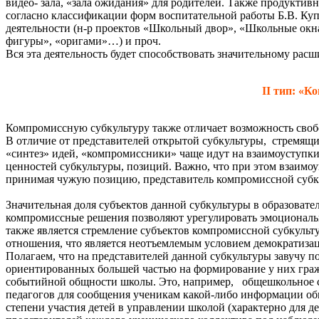
видео- зала, «зала ожидания» для родителей. Также продукти
согласно классификации форм воспитательной работы Б.В. Куп
деятельности (н-р проектов «Школьный двор», «Школьные окн
фигуры», «оригами»…) и проч.
Вся эта деятельность будет способствовать значительному рас
II тип: «К
Компромиссную субкультуру также отличает возможность свобо
В отличие от представителей открытой субкультуры, стремящи
«синтез» идей, «компромиссники» чаще идут на взаимоуступки
ценностей субкультуры, позиций. Важно, что при этом взаимо
принимая чужую позицию, представитель компромиссной субку
Значительная доля субъектов данной субкультуры в образовател
компромиссные решения позволяют урегулировать эмоциональ
также является стремление субъектов компромиссной субкульт
отношения, что является неотъемлемым условием демократизац
Полагаем, что на представителей данной субкультуры завучу по
ориентированных большей частью на формирование у них граж
событийной общности школы. Это, например, общешкольное со
педагогов для сообщения ученикам какой-либо информации общ
степени участия детей в управлении школой (характерно для 