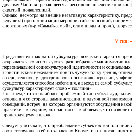
другому. Часто встречающееся агрессивное поведение при кон
скрытый, подавленный.
Однако, несмотря на внешне негативную характеристику, предс
ведущих!) при организации мероприятий-состязаний, наприме
спортивных (н-р «Самый-самый», олимпиады и проч.), творчес
V тип: 
Представители закрытой субкультуры всячески стараются преп
открывается, то используются разнообразные манипулятивные
первоначальной социокультурной идентичности и социальных 
эгоистическим нежеланием понять чужую точку зрения, отлич
созерцательное, у «доктринеров» носит долю агрессии, у «фи
осуществляется способом избегания, а выход из самой субкуль
субкультур характеризует слово «изоляция».
Полагаем, что это наиболее проблемный тип субкультур, нали
отношения со стороны администрации и вдумчивой планомерн
совещаний, встреч, на которых организуются обсуждения како
практики – к теории», «от частного – к общему», что позволит
происходящему в школе.
Следует учитывать, что преобладание субъектов той или иной 
соответствующего ей по характеру. Кроме того, в последних тр