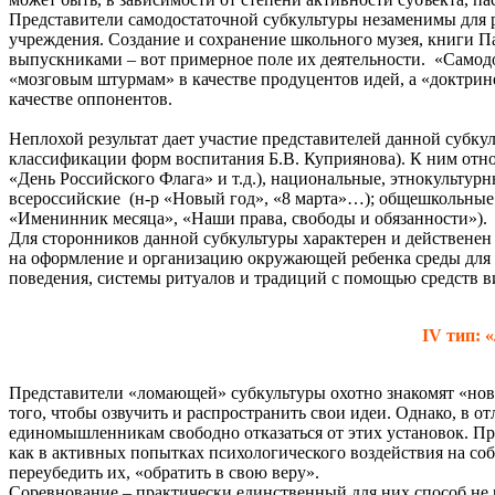
Представители самодостаточной субкультуры незаменимы для 
учреждения. Создание и сохранение школьного музея, книги Па
выпускниками – вот примерное поле их деятельности. «Самод
«мозговым штурмам» в качестве продуцентов идей, а «доктрин
качестве оппонентов.
Неплохой результат дает участие представителей данной субку
классификации форм воспитания Б.В. Куприянова). К ним отно
«День Российского Флага» и т.д.), национальные, этнокульту
всероссийские (н-р «Новый год», «8 марта»…); общешкольные
«Именинник месяца», «Наши права, свободы и обязанности»).
Для сторонников данной субкультуры характерен и действенен 
на оформление и организацию окружающей ребенка среды для т
поведения, системы ритуалов и традиций с помощью средств ви
IV тип: 
Представители «ломающей» субкультуры охотно знакомят «нов
того, чтобы озвучить и распространить свои идеи. Однако, в о
единомышленникам свободно отказаться от этих установок. П
как в активных попытках психологического воздействия на со
переубедить их, «обратить в свою веру».
Соревнование – практически единственный для них способ не 