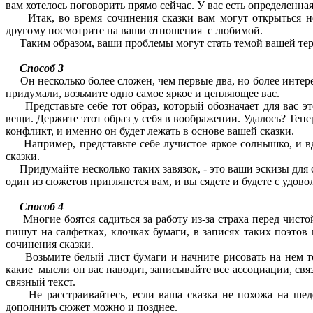
вам хотелось поговорить прямо сейчас. У вас есть определенн
Итак, во время сочинения сказки вам могут открыться нов
другому посмотрите на ваши отношения с любимой.
Таким образом, ваши проблемы могут стать темой вашей тера
Способ 3
Он несколько более сложен, чем первые два, но более интере
придумали, возьмите одно самое яркое и цепляющее вас.
Представьте себе тот образ, который обозначает для вас это 
вещи. Держите этот образ у себя в воображении. Удалось? Тепер
конфликт, и именно он будет лежать в основе вашей сказки.
Например, представьте себе лучистое яркое солнышко, и вдр
сказки.
Придумайте несколько таких завязок, - это ваши эскизы для 
один из сюжетов приглянется вам, и вы сядете и будете с удов
Способ 4
Многие боятся садиться за работу из-за страха перед чист
пишут на салфетках, клочках бумаги, в записях таких поэто
сочинения сказки.
Возьмите белый лист бумаги и начните рисовать на нем то,
какие мысли он вас наводит, записывайте все ассоциации, свя
связный текст.
Не расстраивайтесь, если ваша сказка не похожа на шедев
дополнить сюжет можно и позднее.