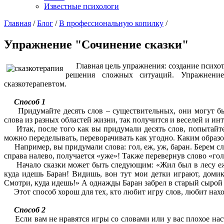
Известные психологи
Главная
/
Блог
/
В профессиональную копилку
/
Упражнение "Сочинение сказки"
Главная цель упражнения: создание психоте
решения сложных ситуаций. Упражнение
сказкотерапевтом.
Способ 1
Придумайте десять слов – существительных, они могут быть
слова из разных областей жизни, так получится и веселей и инт
Итак, после того как вы придумали десять слов, попытайтесь
можно переделывать, переворачивать как угодно. Каким образо
Например, вы придумали слова: гол, еж, уж, баран. Берем слов
справа налево, получается «уже»! Также перевернув слово «гол
Начало сказки может быть следующим: «Жил был в лесу ежи
куда идешь Баран! Видишь, вон тут мои детки играют, домик
Смотри, куда идешь!» А однажды Баран забрел в старый сырой ло
Этот способ хорош для тех, кто любит игру слов, любит наход
Способ 2
Если вам не нравятся игры со словами или у вас плохое наст