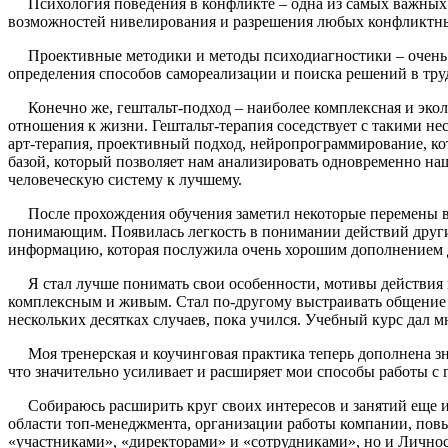
Психология поведения в конфликте – одна из самых важных т
возможностей нивелирования и разрешения любых конфликтных
Проективные методики и методы психодиагностики – очень и
определения способов самореализации и поиска решений в тру
Конечно же, гештальт-подход – наиболее комплексная и эколо
отношения к жизни. Гештальт-терапия соседствует с такими н
арт-терапия, проективный подход, нейропрограммирование, к
базой, который позволяет нам анализировать одновременно наш
человеческую систему к лучшему.
После прохождения обучения заметил некоторые перемены в 
понимающим. Появилась легкость в понимании действий других
информацию, которая послужила очень хорошим дополнением д
Я стал лучше понимать свои особенности, мотивы действия и
комплексным и живым. Стал по-другому выстраивать общение
нескольких десятках случаев, пока учился. Учебный курс дал м
Моя тренерская и коучинговая практика теперь дополнена зн
что значительно усиливает и расширяет мои способы работы с г
Собираюсь расширить круг своих интересов и занятий еще и 
области топ-менеджмента, организации работы компании, повы
«участниками», «директорами» и «сотрудниками», но и Лично