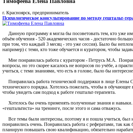
Тимофеева Елена Павловна
г. Красноярск, предприниматель
Психологическое консультирование по методу гештальт-тер
Данную программу я могла бы посоветовать тем, кто уже име
объём обучения - 520 академических часов - достаточно большой
при том, что каждый 3 месяц - это уже сессия). Было бы неплох
например) с теми, кто тоже обучается и куратором, чтобы зада
Мне понравилась работа с куратором - Петрусь М.А. Понрав
вопросы, но это скорее касалось не вопросов по учёбе, а прак
учиться, с теми знаниями, что есть в голове, было бы интересне
Понравилась работа технической поддержки в лице Елены Ст
технического порядка. Хотелось пожелать, чтобы в обучающее 
чтобы увидеть сам подход к работе гештальт-терапевта.
Хотелось бы очень применять полученные знания и навыки. С
«гештальтиста» на тренинге, после этого и сама отважусь.
Все темы были интересны, поэтому я и пошла учиться, был 
понравились очень. Понравилась работа с рефератами, так как
планирую повышать свою квалификацию, обязательно нарабаты