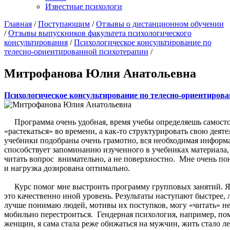
Известные психологи
Главная
/
Поступающим
/
Отзывы о дистанционном обучении
/
Отзывы выпускников факультета психологического
консультирования
/
Психологическое консультирование по
телесно-ориентированной психотерапии
/
Митрофанова Юлия Анатольевна
Психологическое консультирование по телесно-ориентирова
Программа очень удобная, время учебы определяешь самостоят
«растекаться» во времени, а как-то структурировать свою деят
учебники подобраны очень грамотно, вся необходимая информа
способствует запоминанию изученного в учебниках материала
читать вопрос внимательно, а не поверхностно. Мне очень по
и нагрузка дозирована оптимально.
Курс помог мне выстроить программу групповых занятий. Я и 
это качественно иной уровень. Результаты наступают быстрее
лучше понимаю людей, мотивы их поступков, могу «читать» нев
мобильно перестроиться. Гендерная психология, например, по
женщин, я сама стала реже обижаться на мужчин, жить стало л