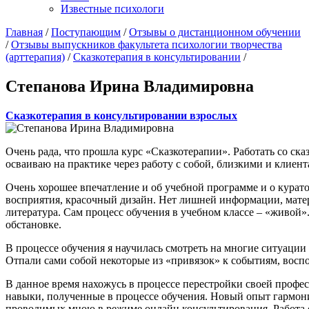
Известные психологи
Главная
/
Поступающим
/
Отзывы о дистанционном обучении
/
Отзывы выпускников факультета психологии творчества
(арттерапия)
/
Сказкотерапия в консультировании
/
Степанова Ирина Владимировна
Сказкотерапия в консультировании взрослых
Очень рада, что прошла курс «Сказкотерапии». Работать со ска
осваиваю на практике через работу с собой, близкими и клиент
Очень хорошее впечатление и об учебной программе и о курат
восприятия, красочный дизайн. Нет лишней информации, матер
литература. Сам процесс обучения в учебном классе – «живой»
обстановке.
В процессе обучения я научилась смотреть на многие ситуации
Отпали сами собой некоторые из «привязок» к событиям, вос
В данное время нахожусь в процессе перестройки своей профес
навыки, полученные в процессе обучения. Новый опыт гармони
проводимых мною в режиме онлайн консультирования. Работа с