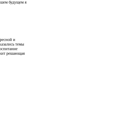
йшем будущем я
ресной и
казались темы
воспитание
ежит решающая