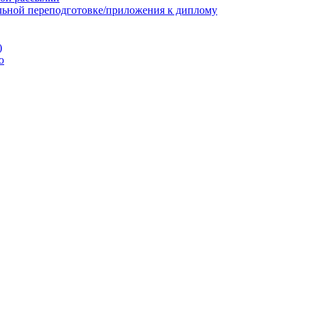
льной переподготовке/приложения к диплому
)
ю