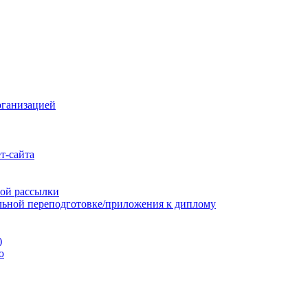
рганизацией
т-сайта
ой рассылки
льной переподготовке/приложения к диплому
)
ю