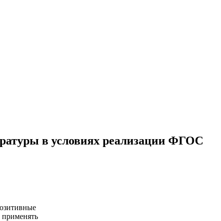
ературы в условиях реализации ФГОС
позитивные
у применять