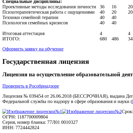
Специальные дисциплины:
Проективные методы исследования личности
36
16
20
Психотерапевтическая работа с ощущениями
40
20
20
Техники семейной терапии
40
40
Психология семейных кризисов
40
40
Итоговая аттестация
4
4
ИТОГО:
680
486
34
Оформить заявку на обучение
Государственная лицензия
Лицензия на осуществление образовательной дея
Проверить в Рособрнадзоре
Лицензия № 039454 от 26.06.2018 (БЕССРОЧНАЯ), выдана Деп
Федеральной службы по надзору в сфере образования и науки (
Срок
ОГРН: 1187700009804
Серия, номер бланка: 77Л01 0010327
ИНН: 7724442824