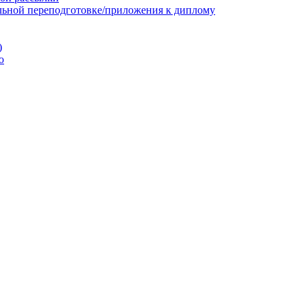
льной переподготовке/приложения к диплому
)
ю