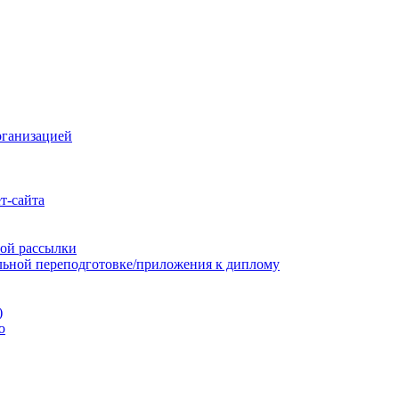
рганизацией
т-сайта
ой рассылки
льной переподготовке/приложения к диплому
)
ю