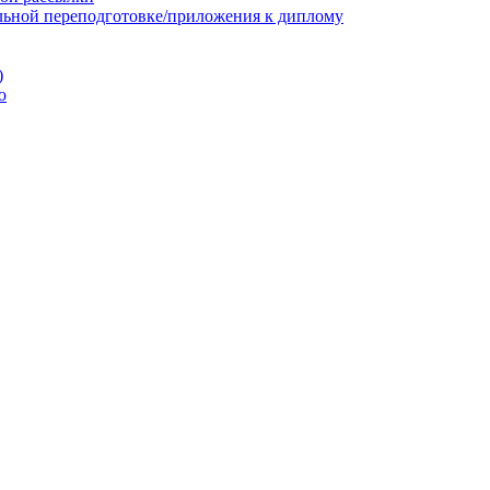
льной переподготовке/приложения к диплому
)
ю