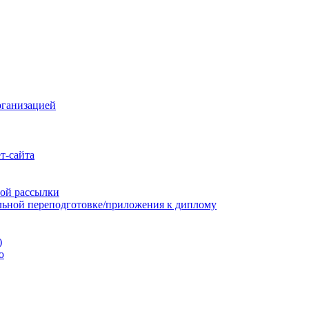
рганизацией
т-сайта
ой рассылки
льной переподготовке/приложения к диплому
)
ю