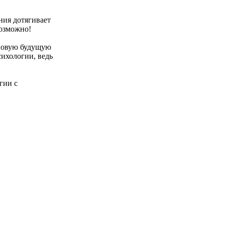
ния дотягивает
возможно!
 новую будущую
ихологии, ведь
гии с