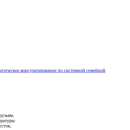
огическое консультирование по системной семейной
рузьям,
ературы
естов,